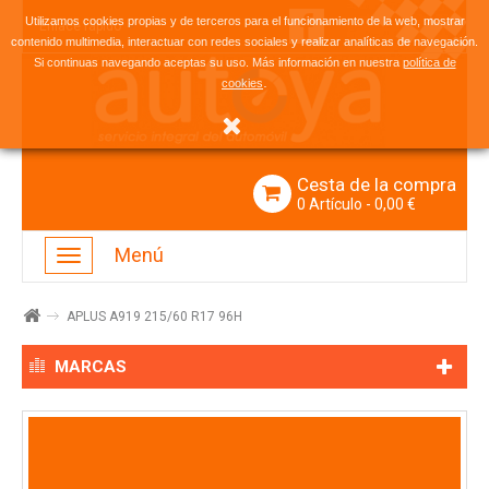
Utilizamos cookies propias y de terceros para el funcionamiento de la web, mostrar
Enlace rápido
contenido multimedia, interactuar con redes sociales y realizar analíticas de navegación.
Si continuas navegando aceptas su uso. Más información en nuestra
política de
.
cookies
Cesta de la compra
0
Artículo
- 0,00 €
Menú
Navegación
Toggle
APLUS A919 215/60 R17 96H
MARCAS