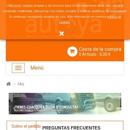
Utilizamos cookies propias y de terceros para el funcionamiento de la web, mostrar
Enlace rápido
contenido multimedia, interactuar con redes sociales y realizar analíticas de navegación.
Si continuas navegando aceptas su uso. Más información en nuestra
política de
.
cookies
Cesta de la compra
0
Artículo
- 0,00 €
Menú
Navegación
Toggle
FAQ
Sobre el pedido
PREGUNTAS FRECUENTES