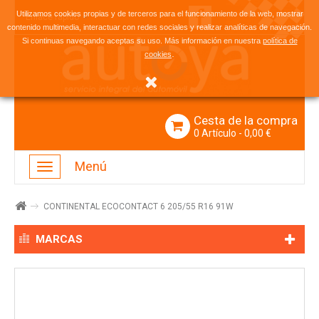
Utilizamos cookies propias y de terceros para el funcionamiento de la web, mostrar
Enlace rápido
contenido multimedia, interactuar con redes sociales y realizar analíticas de navegación.
Si continuas navegando aceptas su uso. Más información en nuestra
política de
.
cookies
Cesta de la compra
0
Artículo
- 0,00 €
Menú
Navegación
Toggle
CONTINENTAL ECOCONTACT 6 205/55 R16 91W
MARCAS