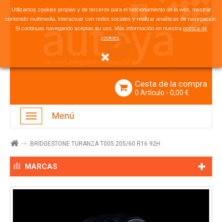
Utilizamos cookies propias y de terceros para el funcionamiento de la web, mostrar
Enlace rápido
contenido multimedia, interactuar con redes sociales y realizar analíticas de navegación.
Si continuas navegando aceptas su uso. Más información en nuestra
política de
.
cookies
Cesta de la compra
0
Artículo
- 0,00 €
Menú
Navegación
Toggle
BRIDGESTONE TURANZA T005 205/60 R16 92H
MARCAS