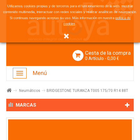
Utilizamos cookies propias y de terceros para el funcionamiento de la web, mostrar
Enlace rápido
contenido multimedia, interactuar con redes sociales y realizar analíticas de navegación.
Si continuas navegando aceptas su uso. Más información en nuestra
política de
.
cookies
Cesta de la compra
0
Artículo
- 0,00 €
Menú
Navegación
Toggle
Neumáticos
BRIDGESTONE TURANZA T005 175/70 R14 88T
MARCAS